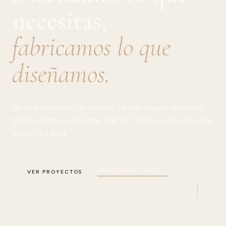
necesitas,
fabricamos lo que
diseñamos.
Sin intermediarios, sin excusas. Un solo equipo que mide,
fabrica, instala y responde. Más de 75 años en Navarra, País
Vasco y La Rioja.
SCROLL
CÓMO TRABAJAMOS →
VER PROYECTOS