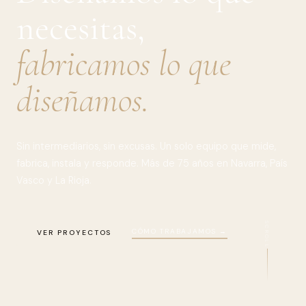
necesitas,
fabricamos lo que
diseñamos.
Sin intermediarios, sin excusas. Un solo equipo que mide,
fabrica, instala y responde. Más de 75 años en Navarra, País
Vasco y La Rioja.
SCROLL
CÓMO TRABAJAMOS →
VER PROYECTOS