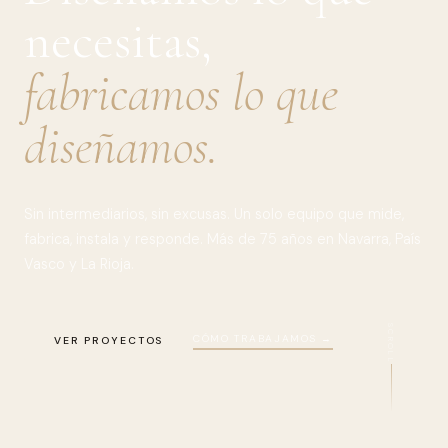
necesitas,
fabricamos lo que
diseñamos.
Sin intermediarios, sin excusas. Un solo equipo que mide,
fabrica, instala y responde. Más de 75 años en Navarra, País
Vasco y La Rioja.
SCROLL
CÓMO TRABAJAMOS →
VER PROYECTOS