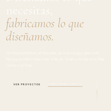
necesitas,
fabricamos lo que
diseñamos.
Sin intermediarios, sin excusas. Un solo equipo que mide,
fabrica, instala y responde. Más de 75 años en Navarra, País
Vasco y La Rioja.
SCROLL
CÓMO TRABAJAMOS →
VER PROYECTOS