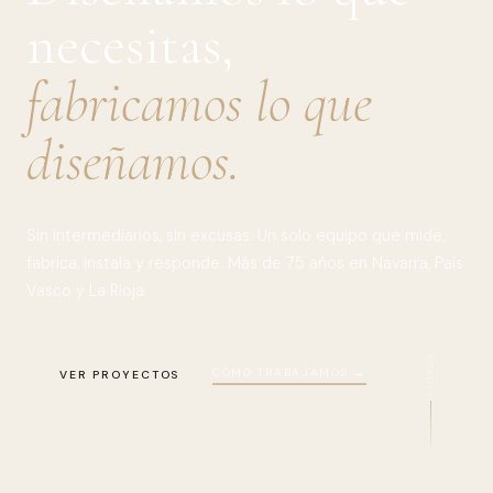
necesitas,
fabricamos lo que
diseñamos.
Sin intermediarios, sin excusas. Un solo equipo que mide,
fabrica, instala y responde. Más de 75 años en Navarra, País
Vasco y La Rioja.
SCROLL
CÓMO TRABAJAMOS →
VER PROYECTOS