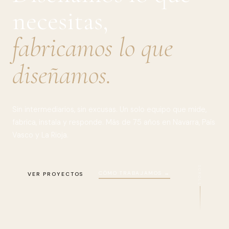
necesitas,
fabricamos lo que
diseñamos.
Sin intermediarios, sin excusas. Un solo equipo que mide,
fabrica, instala y responde. Más de 75 años en Navarra, País
Vasco y La Rioja.
SCROLL
CÓMO TRABAJAMOS →
VER PROYECTOS