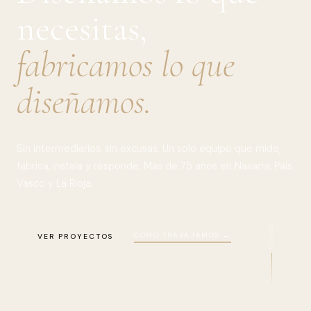
necesitas,
fabricamos lo que
diseñamos.
Sin intermediarios, sin excusas. Un solo equipo que mide,
fabrica, instala y responde. Más de 75 años en Navarra, País
Vasco y La Rioja.
SCROLL
CÓMO TRABAJAMOS →
VER PROYECTOS