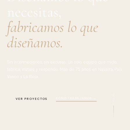
necesitas,
fabricamos lo que
diseñamos.
Sin intermediarios, sin excusas. Un solo equipo que mide,
fabrica, instala y responde. Más de 75 años en Navarra, País
Vasco y La Rioja.
SCROLL
CÓMO TRABAJAMOS →
VER PROYECTOS