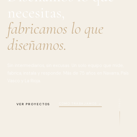
necesitas,
fabricamos lo que
diseñamos.
Sin intermediarios, sin excusas. Un solo equipo que mide,
fabrica, instala y responde. Más de 75 años en Navarra, País
Vasco y La Rioja.
SCROLL
CÓMO TRABAJAMOS →
VER PROYECTOS