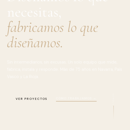
necesitas,
fabricamos lo que
diseñamos.
Sin intermediarios, sin excusas. Un solo equipo que mide,
fabrica, instala y responde. Más de 75 años en Navarra, País
Vasco y La Rioja.
SCROLL
CÓMO TRABAJAMOS →
VER PROYECTOS