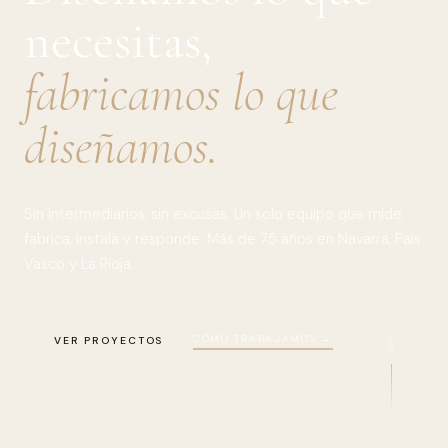
necesitas,
fabricamos lo que
diseñamos.
Sin intermediarios, sin excusas. Un solo equipo que mide,
fabrica, instala y responde. Más de 75 años en Navarra, País
Vasco y La Rioja.
SCROLL
CÓMO TRABAJAMOS →
VER PROYECTOS