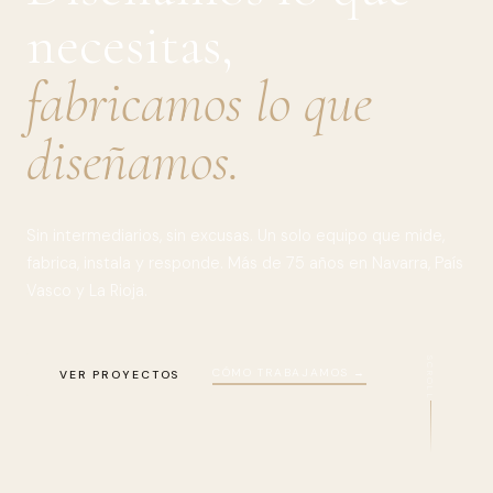
necesitas,
fabricamos lo que
diseñamos.
Sin intermediarios, sin excusas. Un solo equipo que mide,
fabrica, instala y responde. Más de 75 años en Navarra, País
Vasco y La Rioja.
SCROLL
CÓMO TRABAJAMOS →
VER PROYECTOS