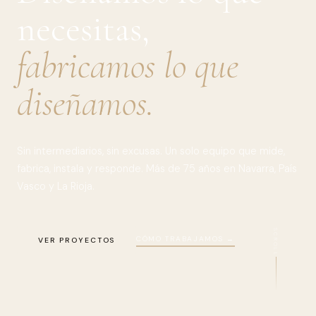
necesitas,
fabricamos lo que
diseñamos.
Sin intermediarios, sin excusas. Un solo equipo que mide,
fabrica, instala y responde. Más de 75 años en Navarra, País
Vasco y La Rioja.
SCROLL
CÓMO TRABAJAMOS →
VER PROYECTOS