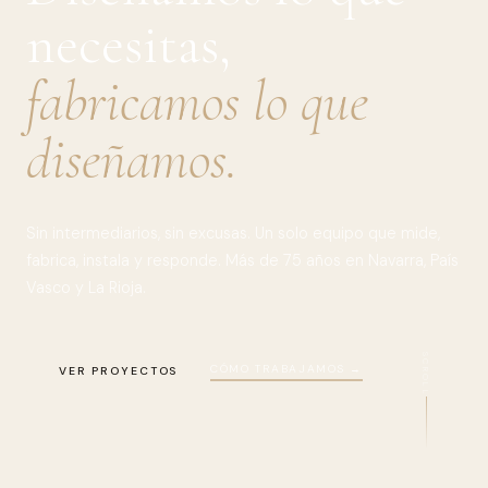
necesitas,
fabricamos lo que
diseñamos.
Sin intermediarios, sin excusas. Un solo equipo que mide,
fabrica, instala y responde. Más de 75 años en Navarra, País
Vasco y La Rioja.
SCROLL
CÓMO TRABAJAMOS →
VER PROYECTOS