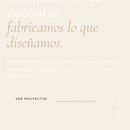
necesitas,
fabricamos lo que
diseñamos.
Sin intermediarios, sin excusas. Un solo equipo que mide,
fabrica, instala y responde. Más de 75 años en Navarra, País
Vasco y La Rioja.
SCROLL
CÓMO TRABAJAMOS →
VER PROYECTOS