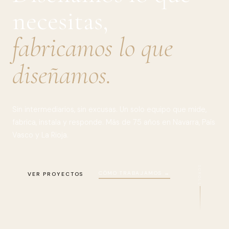
necesitas,
fabricamos lo que
diseñamos.
Sin intermediarios, sin excusas. Un solo equipo que mide,
fabrica, instala y responde. Más de 75 años en Navarra, País
Vasco y La Rioja.
SCROLL
CÓMO TRABAJAMOS →
VER PROYECTOS