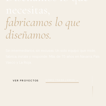
necesitas,
fabricamos lo que
diseñamos.
Sin intermediarios, sin excusas. Un solo equipo que mide,
fabrica, instala y responde. Más de 75 años en Navarra, País
Vasco y La Rioja.
SCROLL
CÓMO TRABAJAMOS →
VER PROYECTOS