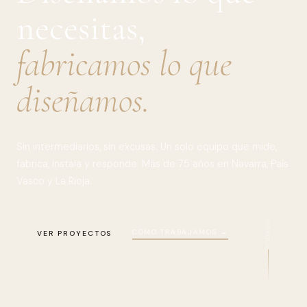
necesitas,
fabricamos lo que
diseñamos.
Sin intermediarios, sin excusas. Un solo equipo que mide,
fabrica, instala y responde. Más de 75 años en Navarra, País
Vasco y La Rioja.
SCROLL
CÓMO TRABAJAMOS →
VER PROYECTOS