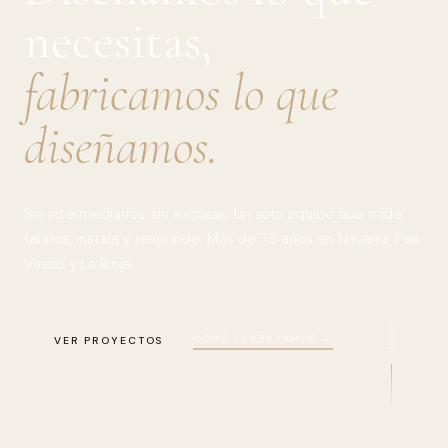
necesitas,
fabricamos lo que
diseñamos.
Sin intermediarios, sin excusas. Un solo equipo que mide,
fabrica, instala y responde. Más de 75 años en Navarra, País
Vasco y La Rioja.
SCROLL
CÓMO TRABAJAMOS →
VER PROYECTOS