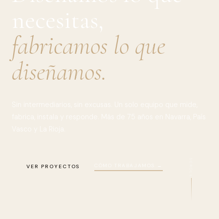
necesitas,
fabricamos lo que
diseñamos.
Sin intermediarios, sin excusas. Un solo equipo que mide,
fabrica, instala y responde. Más de 75 años en Navarra, País
Vasco y La Rioja.
SCROLL
CÓMO TRABAJAMOS →
VER PROYECTOS