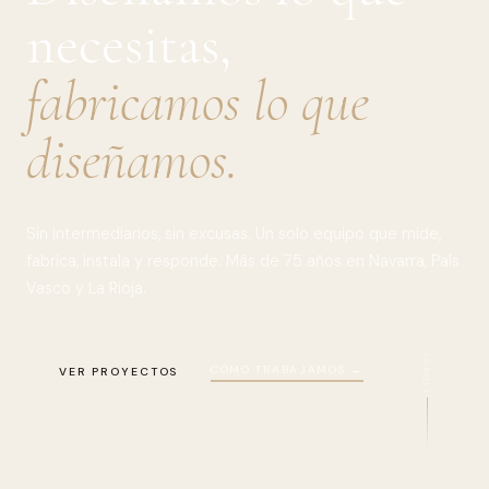
necesitas,
fabricamos lo que
diseñamos.
Sin intermediarios, sin excusas. Un solo equipo que mide,
fabrica, instala y responde. Más de 75 años en Navarra, País
Vasco y La Rioja.
SCROLL
CÓMO TRABAJAMOS →
VER PROYECTOS