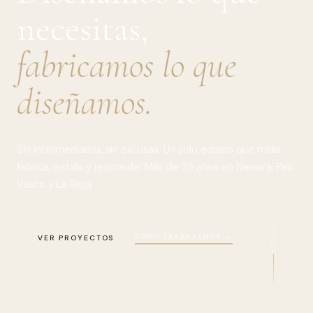
necesitas,
fabricamos lo que
diseñamos.
Sin intermediarios, sin excusas. Un solo equipo que mide,
fabrica, instala y responde. Más de 75 años en Navarra, País
Vasco y La Rioja.
SCROLL
CÓMO TRABAJAMOS →
VER PROYECTOS