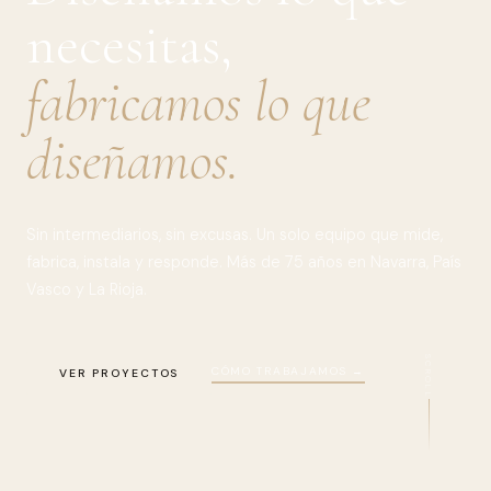
necesitas,
fabricamos lo que
diseñamos.
Sin intermediarios, sin excusas. Un solo equipo que mide,
fabrica, instala y responde. Más de 75 años en Navarra, País
Vasco y La Rioja.
SCROLL
CÓMO TRABAJAMOS →
VER PROYECTOS