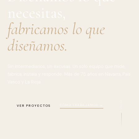
necesitas,
fabricamos lo que
diseñamos.
Sin intermediarios, sin excusas. Un solo equipo que mide,
fabrica, instala y responde. Más de 75 años en Navarra, País
Vasco y La Rioja.
SCROLL
CÓMO TRABAJAMOS →
VER PROYECTOS