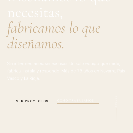
necesitas,
fabricamos lo que
diseñamos.
Sin intermediarios, sin excusas. Un solo equipo que mide,
fabrica, instala y responde. Más de 75 años en Navarra, País
Vasco y La Rioja.
SCROLL
CÓMO TRABAJAMOS →
VER PROYECTOS